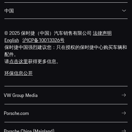
中国
© 2025 保时捷（中国）汽车销售有限公司
法律声明
English
沪ICP备10013326号
保时捷中国强烈建议您：只在授权的保时捷中心购买车辆和
配件。
请
点击这里
获得更多信息。
环保信息公开
VW Group Media
Porsche.com
Porsche China (Mainland)