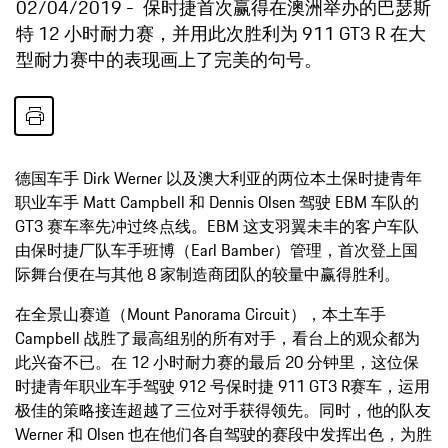
02/04/2019
保时捷首次赢得在澳洲举办的巴瑟斯
特 12 小时耐力赛，并用此次胜利为 911 GT3 R 在大
型耐力赛中的表现画上了完美的句号。
德国车手 Dirk Werner 以及澳大利亚的两位本土保时捷青年
职业车手 Matt Campbell 和 Dennis Olsen 驾驶 EBM 车队的
GT3 赛车率先冲过终点线。EBM 这支羽翼未丰的客户车队
由保时捷厂队车手班博（Earl Bamber）管理，首次登上国
际舞台便在与其他 8 家制造商团队的较量中赢得胜利。
在全景山赛道（Mount Panorama Circuit），本土车手
Campbell 战胜了最高组别的所有对手，看台上的观众都为
此兴奋不已。在 12 小时耐力赛的最后 20 分钟里，这位保
时捷青年职业车手驾驶 912 号保时捷 911 GT3 R赛车，运用
极佳的策略接连超越了三位对手获得领先。同时，他的队友
Werner 和 Olsen 也在他们各自驾驶的赛段中发挥出色，为胜