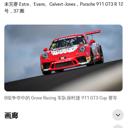
未完赛 Estre、Evans、Calvert-Jones，Porsche 911 GT3 R 12
号，37 圈
B组争夺中的 Grove Racing 车队保时捷 911 GT3 Cup 赛车
画廊