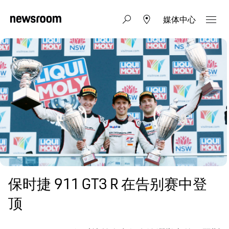
媒体中心
保时捷 911 GT3 R 在告别赛中登
顶