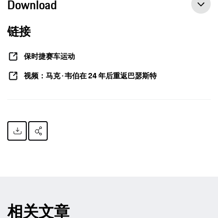
Download
链接
保时捷赛车运动
视频：马克 · 韦伯在 24 年后重返巴瑟斯特
相关文章