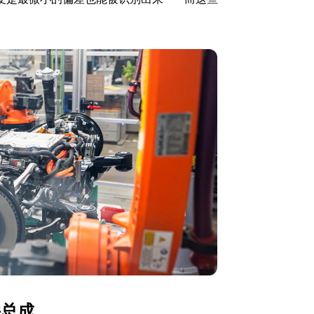
。
件总成