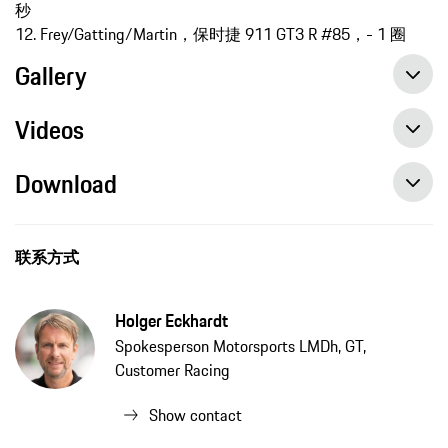
秒
12. Frey/Gatting/Martin，保时捷 911 GT3 R #85，- 1 圈
Gallery
Videos
Download
联系方式
Holger Eckhardt
Spokesperson Motorsports LMDh, GT,
Customer Racing
Show contact