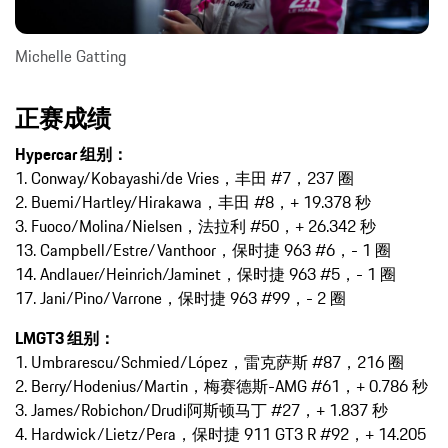
Michelle Gatting
正赛成绩
Hypercar 组别：
1. Conway/Kobayashi/de Vries，丰田 #7，237 圈
2. Buemi/Hartley/Hirakawa，丰田 #8，+ 19.378 秒
3. Fuoco/Molina/Nielsen，法拉利 #50，+ 26.342 秒
13. Campbell/Estre/Vanthoor，保时捷 963 #6，- 1 圈
14. Andlauer/Heinrich/Jaminet，保时捷 963 #5，- 1 圈
17. Jani/Pino/Varrone，保时捷 963 #99，- 2 圈
LMGT3 组别：
1. Umbrarescu/Schmied/López，雷克萨斯 #87，216 圈
2. Berry/Hodenius/Martin，梅赛德斯-AMG #61，+ 0.786 秒
3. James/Robichon/Drudi阿斯顿马丁 #27，+ 1.837 秒
4. Hardwick/Lietz/Pera，保时捷 911 GT3 R #92，+ 14.205