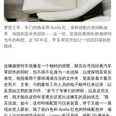
梦想之车：车门内饰采用 Acella 红，座椅搭配白色纳帕皮
革，地毯则是米色混纺——这一切，皆源自莱因哈德·施密特
当年的构想。近 50 年后，亨克·斯宾开始让一切回归最初的
模样。
这辆施密特车就像是一个独特的拼图，斯宾在寻找经典汽车
零部件的同时，也不得不化身为一名侦探，以便探明其背后
身世。他指着两个塞得满满当当的文件夹，里面装着大量历
史照片、文章、与档案馆工作人员的电子邮件往来记录，以
及原始文档的复印件。“多亏了专家们的帮助，以及这些文
档，我才能在这些年里逐步还原出这辆车的原始状态。”斯
宾说道。如今，这些特殊配置与仪表装置，终于又能一一展
现在世人眼前。除了瓷白色和 Acella 红色的特殊配色外，最
引人注目的细节还包括：Lorenz 电话系统，搭配 50 厘米长