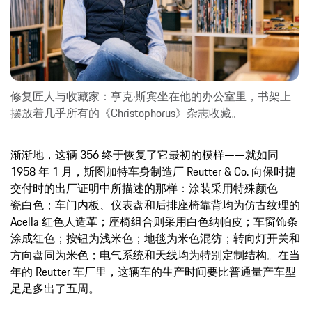
修复匠人与收藏家：亨克·斯宾坐在他的办公室里，书架上
摆放着几乎所有的《Christophorus》杂志收藏。
渐渐地，这辆 356 终于恢复了它最初的模样——就如同
1958 年 1 月，斯图加特车身制造厂 Reutter & Co. 向保时捷
交付时的出厂证明中所描述的那样：涂装采用特殊颜色——
瓷白色；车门内板、仪表盘和后排座椅靠背均为仿古纹理的
Acella 红色人造革；座椅组合则采用白色纳帕皮；车窗饰条
涂成红色；按钮为浅米色；地毯为米色混纺；转向灯开关和
方向盘同为米色；电气系统和天线均为特别定制结构。在当
年的 Reutter 车厂里，这辆车的生产时间要比普通量产车型
足足多出了五周。