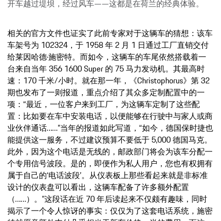
开车越过堤坝，经过风车——这都是在荷兰的经典体验。
相关的官方文件也证实了此前专家对于这辆车的猜想：该车
车架号为 102324，于 1958 年 2 月 1 日通过工厂直销交付
给莱因哈德·施密特。而如今，这辆车的车尾依然搭载着一
台来自当年 356 1600 Super 的 75 马力发动机。其最高时
速：170 千米/小时。就在那一年，《Christophorus》第 32
期也发布了一则报道，重点介绍了其众多定制配置中的一
项：“最近，一位客户来到工厂，为这辆车定制了这些配
置：比如要在车中安装电话，以便能够在行驶中与家人或商
业伙伴通话……”当年的报道如此写道，“如今，德国保时捷也
能提供这一服务，不过建议预算不要低于 5,000 德国马克。
此外，因为这个电话是无线的，邮政部门将会为该车分配一
个专用信号波段。是的，即便作为私人用户，您也有权拥有
属于自己的‘电话波段’。从仪表板上那些看起来就是非标准
设计的仪表盘可以看出，这辆车配备了许多额外配置
（……）。”这段话在近 70 年后读起来不仅颇有趣味，同时
揭示了一个令人惊讶的事实：仅仅为了这套电话系统，施密