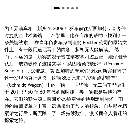
为了弄清真相，斯宾在 2008 年驱车前往斯图加特，直奔保
时捷的企业档案馆——在那里，他在专家的帮助下找到了一
条关键线索。“在当年负责车身制造的 Reutter 公司的原始文
件上，有一段用速记写下的内容，起初无人能解读。”然
而，幸运的是，斯宾的嫂子曾在学校学习过速记。她仔细辨
认后，成功破译了这段文字：“莱因哈德·施密特（Reinhard
Schmidt），汉诺威。”斯图加特的专家们很快向斯宾解释了
这一发现的真正含义：这辆 356 原来是八辆“施密特车”
（Schmidt-Wagen）中的一辆——这些独一无二的车型诞生
于 20 世纪 50 至 60 年代的保时捷，每一辆都是独特的存
在。它们的诞生源自莱因哈德·施密特的特别定制需求，而
他的愿望清单之丰富，远远超出了常人的想象。自从那次档
案馆之行后，斯宾踏上了一场持续数年、漫长而令人着迷的
探索之旅。