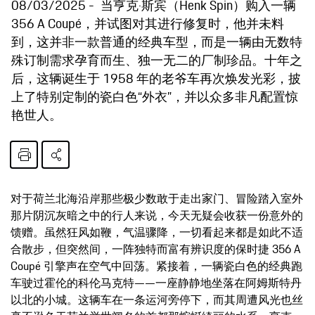
08/03/2025
当亨克·斯宾（Henk Spin）购入一辆
356 A Coupé，并试图对其进行修复时，他并未料
到，这并非一款普通的经典车型，而是一辆由无数特
殊订制需求孕育而生、独一无二的厂制珍品。十年之
后，这辆诞生于 1958 年的老爷车再次焕发光彩，披
上了特别定制的瓷白色“外衣”，并以众多非凡配置惊
艳世人。
对于荷兰北海沿岸那些极少数敢于走出家门、冒险踏入室外
那片阴沉灰暗之中的行人来说，今天无疑会收获一份意外的
馈赠。虽然狂风如鞭，气温骤降，一切看起来都是如此不适
合散步，但突然间，一阵独特而富有辨识度的保时捷 356 A
Coupé 引擎声在空气中回荡。紧接着，一辆瓷白色的经典跑
车驶过霍伦的科伦马克特——一座静静地坐落在阿姆斯特丹
以北的小城。这辆车在一条运河旁停下，而其周遭风光也丝