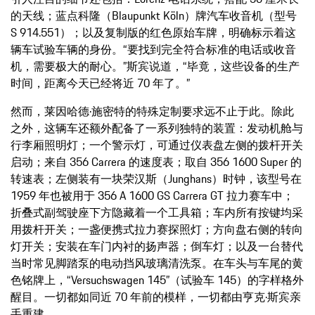
的天线；蓝点科隆（Blaupunkt Köln）牌汽车收音机（型号
S 914.551）；以及复制版的红色原始车牌，明确标示着这
辆车试验车辆的身份。“要找到完全符合标准的电话或收音
机，需要极大的耐心。”斯宾说道，“毕竟，这些设备的生产
时间，距离今天已经将近 70 年了。”
然而，莱因哈德·施密特的特殊定制要求远不止于此。除此
之外，这辆车还额外配备了一系列独特的装置：发动机舱与
行李厢照明灯；一个警示灯，可通过仪表盘左侧的拨杆开关
启动；来自 356 Carrera 的速度表；取自 356 1600 Super 的
转速表；左侧装有一块荣汉斯（Junghans）时钟，该型号在
1959 年也被用于 356 A 1600 GS Carrera GT 拉力赛车中；
折叠式副驾驶座下方隐藏着一个工具箱；车内所有按键均采
用拨杆开关；一盏便携式拉力赛探照灯；方向盘右侧的转向
灯开关；安装在车门内衬的扬声器；倒车灯；以及一台替代
当时常见脚踏泵的电动挡风玻璃清洗泵。在车头与车尾的黄
色铭牌上，“Versuchswagen 145”（试验车 145）的字样格外
醒目。一切都如同近 70 年前的模样，一切都由亨克·斯宾亲
手重建。