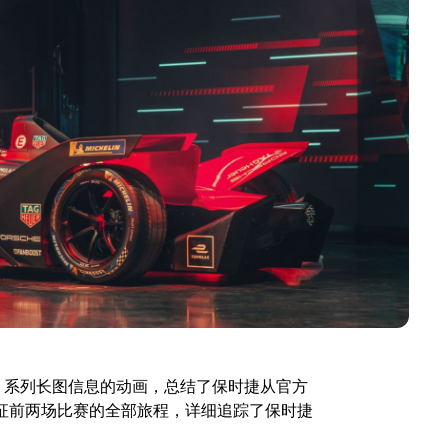
a E 系列长图信息的动画，总结了保时捷从官方
征前两场比赛的全部旅程，详细追踪了保时捷