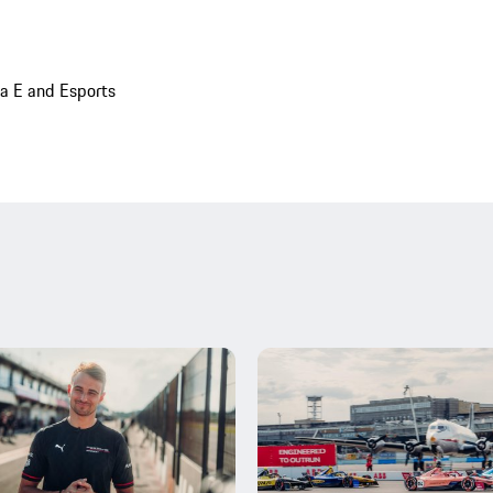
a E and Esports