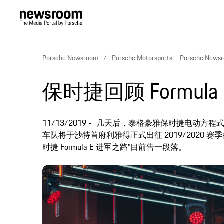
Porsche Newsroom
Porsche Motorsports – Porsche News
保时捷回顾 Formula
11/13/2019
几天后，泰格豪雅保时捷电动方程式车队即
车队将于沙特首府利雅得正式出征 2019/2020 
时捷 Formula E 进军之路”目前告一段落。