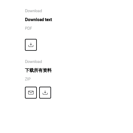
Download
Download text
PDF
Download
下载所有资料
ZIP