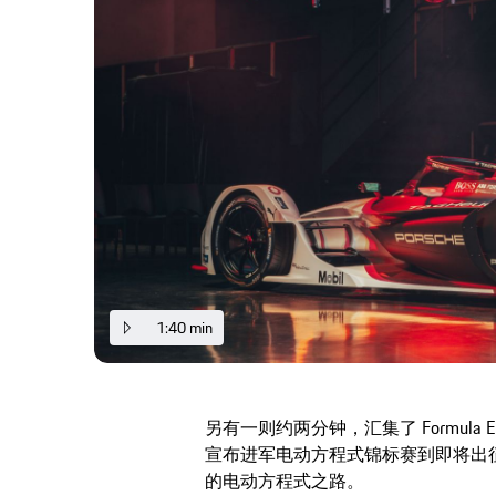
1:40 min
另有一则约两分钟，汇集了 Formul
宣布进军电动方程式锦标赛到即将出
的电动方程式之路。