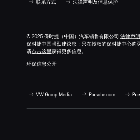
联系方式
法律声明及信息保护
© 2025 保时捷（中国）汽车销售有限公司
法律声
保时捷中国强烈建议您：只在授权的保时捷中心购
请
点击这里
获得更多信息。
环保信息公开
VW Group Media
Porsche.com
Por