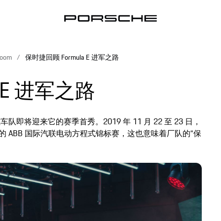
room
保时捷回顾 Formula E 进军之路
 E 进军之路
将迎来它的赛季首秀。2019 年 11 月 22 至 23 日，
赛季的 ABB 国际汽联电动方程式锦标赛，这也意味着厂队的“保