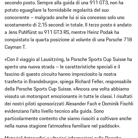
secondo posto. Sempre alla guida di una 911 GT3, non ha
potuto eguagliare la formidabile regolarità del suo
concorrente – malgrado anche lui si sia concesso solo uno
scostamento di 2,15 secondi in totale. Il terzo posto è andato
a Jens Puhlfürst su 911 GT3 RS, mentre Heinz Podak ha
conquistato la quarta posizione al volante di una Porsche 718
Cayman T.
«Con il viaggio al Lausitzring, la Porsche Sports Cup Suisse ha
aperto una nuova strada – le caratteristiche speciali e il
fascino di questo circuito hanno impreziosito la nostra
trasferta in Brandeburgo», spiega Richard Feller, responsabile
della Porsche Sports Cup Suisse. «Ancora una volta abbiamo
vissuto un motorsport emozionante in tutte le classi. I risultati
dei nostri piloti sponsorizzati Alexander Fach e Dominik Fischli
evidenziano l’alto livello tecnico alla guida. Sono
particolarmente contento che siamo riusciti a coltivare anche
nella nuova stagione l’atmosfera familiare nel paddock».
Materiali fotografici e ulteriori informazioni sulla Porsche