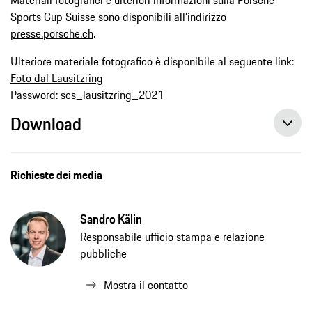
Sports Cup Suisse sono disponibili all’indirizzo
presse.porsche.ch
.
Ulteriore materiale fotografico è disponibile al seguente link:
Foto dal Lausitzring
Password: scs_lausitzring_2021
Download
Il detentore del titolo Alexander Fach è inarrestabile, Comunicato Stampa
Richieste dei media
Sandro Kälin
Responsabile ufficio stampa e relazione
pubbliche
Mostra il contatto