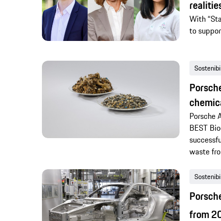
realitie
With “Sta
to suppor
Sostenibi
Porsche
chemica
Porsche A
BEST Bio
successfu
waste fro
Sostenibi
Porsche
from 2