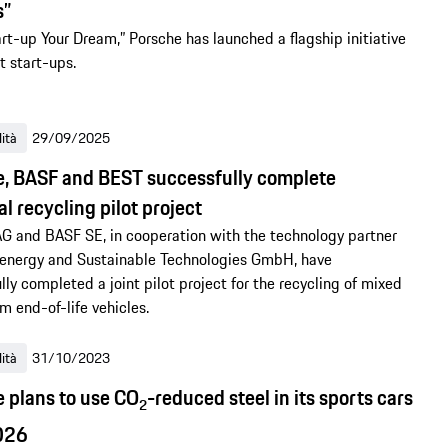
s”
rt-up Your Dream,” Porsche has launched a flagship initiative
t start-ups.
lità
29/09/2025
, BASF and BEST successfully complete
l recycling pilot project
G and BASF SE, in cooperation with the technology partner
energy and Sustainable Technologies GmbH, have
lly completed a joint pilot project for the recycling of mixed
m end-of-life vehicles.
lità
31/10/2023
 plans to use CO
-reduced steel in its sports cars
2
026