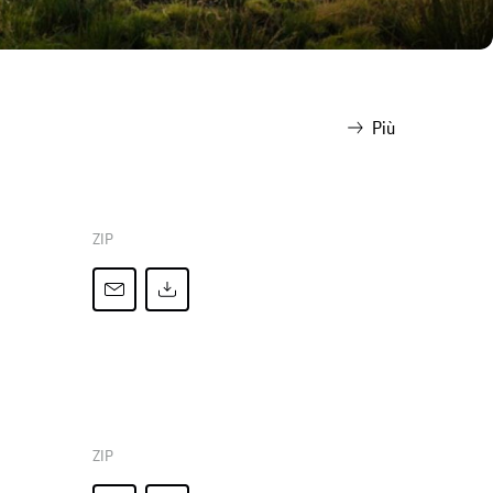
Più
ZIP
ZIP