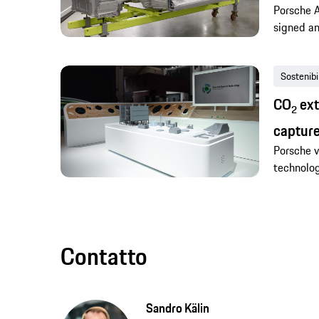
Porsche A
signed an
Sostenibi
CO
ext
2
captur
Porsche v
technolog
Contatto
Sandro Kälin