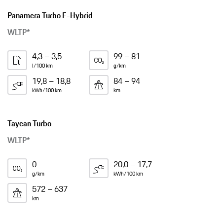
Panamera Turbo E-Hybrid
WLTP*
4,3 – 3,5
99 – 81
l/100 km
g/km
19,8 – 18,8
84 – 94
kWh/100 km
km
Taycan Turbo
WLTP*
0
20,0 – 17,7
g/km
kWh/100 km
572 – 637
km