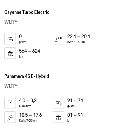
Cayenne Turbo Electric
WLTP*
0
22,4 – 20,4
g/km
kWh/100 km
564 – 624
km
Panamera 4S E-Hybrid
WLTP*
4,0 – 3,2
91 – 74
l/100 km
g/km
18,5 – 17,6
81 – 91
kWh/100 km
km