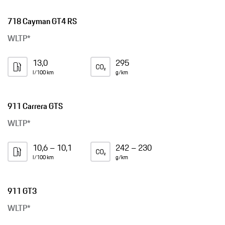
718 Cayman GT4 RS
WLTP*
13,0
295
l/100 km
g/km
911 Carrera GTS
WLTP*
10,6 – 10,1
242 – 230
l/100 km
g/km
911 GT3
WLTP*