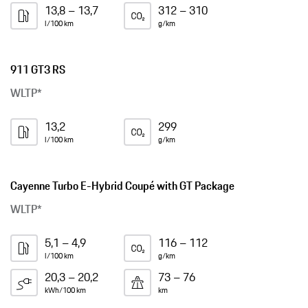
13,8 – 13,7
312 – 310
l/100 km
g/km
911 GT3 RS
WLTP*
13,2
299
l/100 km
g/km
Cayenne Turbo E-Hybrid Coupé with GT Package
WLTP*
5,1 – 4,9
116 – 112
l/100 km
g/km
20,3 – 20,2
73 – 76
kWh/100 km
km