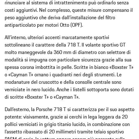
rinunciare al sistema di intrattenimento può ordinarlo senza
costi aggiuntivi. Nel complesso, queste misure compensano il
peso aggiuntivo che deriva dall’installazione del filtro
antiparticolato per motori Otto (OPF).
All’interno, ulteriori accenti marcatamente sportivi
sottolineano il carattere della 718 T. Il volante sportivo GT
molto maneggevole da 360 mm di diametro con selettore di
modalità si impugna con particolare sicurezza grazie alla sua
spessa corona imbottita in pelle. Scritte in bianco «Boxster T»
o «Cayman T» ornano i quadranti neri degli strumenti. Le
modanature del cruscotto e della consolle centrale sono
verniciate in nero lucido. Anche i listelli sottoporta sono dotati
di scritte «Boxster T» o «Cayman T».
Dall’esterno, la Porsche 718 T si caratterizza per il suo aspetto
potente: visivamente, grazie ai cerchi in lega leggera da 20
pollici verniciati in grigio titanio lucido, in combinazione con
l’assetto ribassato di 20 millimetri tramite telaio sportivo
PASM di serie, la vettura appare ancora più possente sulla