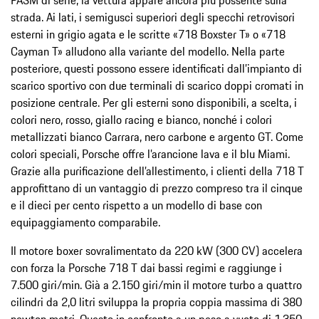
strada. Ai lati, i semigusci superiori degli specchi retrovisori
esterni in grigio agata e le scritte «718 Boxster T» o «718
Cayman T» alludono alla variante del modello. Nella parte
posteriore, questi possono essere identificati dall’impianto di
scarico sportivo con due terminali di scarico doppi cromati in
posizione centrale. Per gli esterni sono disponibili, a scelta, i
colori nero, rosso, giallo racing e bianco, nonché i colori
metallizzati bianco Carrara, nero carbone e argento GT. Come
colori speciali, Porsche offre l’arancione lava e il blu Miami.
Grazie alla purificazione dell’allestimento, i clienti della 718 T
approfittano di un vantaggio di prezzo compreso tra il cinque
e il dieci per cento rispetto a un modello di base con
equipaggiamento comparabile.
Il motore boxer sovralimentato da 220 kW (300 CV) accelera
con forza la Porsche 718 T dai bassi regimi e raggiunge i
7.500 giri/min. Già a 2.150 giri/min il motore turbo a quattro
cilindri da 2,0 litri sviluppa la propria coppia massima di 380
newton metri. Questo in confronto a un peso a vuoto di 1.350