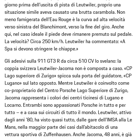
giorno prima dell’uscita di pista di Leutwiler, proprio una
situazione simile aveva causato una brutta carambola. Non
meno famigerata dell’Eau Rouge è la curva ad alta velocità
verso sinistra del Blanchimont, verso la fine del giro. Anche
qui, nel caso ideale il piede deve rimanere premuto sul pedale.
La velocità? Circa 250 km/h. Leutwiler ha commentato: «A
Spa si devono stringere le chiappe.»
Gli adesivi sulla 911 GT3 R da circa 510 CV lo svelano: la
coppia svizzera Leutwiler-Jacoma non è composta a caso. «CP
Lago superiore di Zurigo» spicca sula porta del guidatore, «CP
Lugano» sul lato opposto. Mentre Leutwiler è coinvolto come
co-proprietario del Centro Porsche Lago Superiore di Zurigo,
Jacoma rappresenta i colori dei centri ticinesi di Lugano e
Locarno. Entrambi sono appassionati Porsche in tutto e per
tutto – e a casa sui circuiti di tutto il mondo. Leutwiler, attivo
dagli anni ’80, ha visto quasi tutto, dalle gare dell’IMSA alla Le
Mans, nella maggior parte dei casi dall’abitacolo di una
vettura sportiva di Zuffenhausen. Anche Jacoma, 48 anni, è già