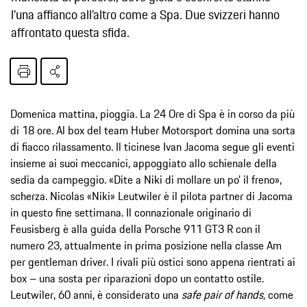
l’una affianco all’altro come a Spa. Due svizzeri hanno
affrontato questa sfida.
Domenica mattina, pioggia. La 24 Ore di Spa è in corso da più
di 18 ore. Al box del team Huber Motorsport domina una sorta
di fiacco rilassamento. Il ticinese Ivan Jacoma segue gli eventi
insieme ai suoi meccanici, appoggiato allo schienale della
sedia da campeggio. «Dite a Niki di mollare un po’ il freno»,
scherza. Nicolas «Niki» Leutwiler è il pilota partner di Jacoma
in questo fine settimana. Il connazionale originario di
Feusisberg è alla guida della Porsche 911 GT3 R con il
numero 23, attualmente in prima posizione nella classe Am
per gentleman driver. I rivali più ostici sono appena rientrati ai
box – una sosta per riparazioni dopo un contatto ostile.
Leutwiler, 60 anni, è considerato una
safe pair of hands,
come