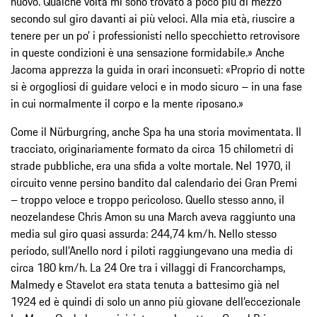
nuovo. Qualche volta mi sono trovato a poco più di mezzo
secondo sul giro davanti ai più veloci. Alla mia età, riuscire a
tenere per un po’ i professionisti nello specchietto retrovisore
in queste condizioni è una sensazione formidabile.» Anche
Jacoma apprezza la guida in orari inconsueti: «Proprio di notte
si è orgogliosi di guidare veloci e in modo sicuro – in una fase
in cui normalmente il corpo e la mente riposano.»
Come il Nürburgring, anche Spa ha una storia movimentata. Il
tracciato, originariamente formato da circa 15 chilometri di
strade pubbliche, era una sfida a volte mortale. Nel 1970, il
circuito venne persino bandito dal calendario dei Gran Premi
– troppo veloce e troppo pericoloso. Quello stesso anno, il
neozelandese Chris Amon su una March aveva raggiunto una
media sul giro quasi assurda: 244,74 km/h. Nello stesso
periodo, sull’Anello nord i piloti raggiungevano una media di
circa 180 km/h. La 24 Ore tra i villaggi di Francorchamps,
Malmedy e Stavelot era stata tenuta a battesimo già nel
1924 ed è quindi di solo un anno più giovane dell’eccezionale