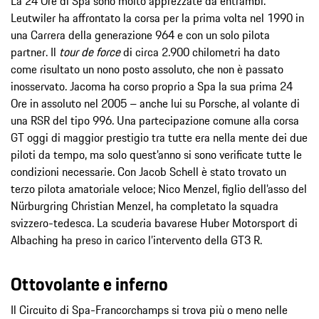
La 24 Ore di Spa sono molto apprezzate da entrambi.
Leutwiler ha affrontato la corsa per la prima volta nel 1990 in
una Carrera della generazione 964 e con un solo pilota
partner. Il
tour de force
di circa 2.900 chilometri ha dato
come risultato un nono posto assoluto, che non è passato
inosservato. Jacoma ha corso proprio a Spa la sua prima 24
Ore in assoluto nel 2005 – anche lui su Porsche, al volante di
una RSR del tipo 996. Una partecipazione comune alla corsa
GT oggi di maggior prestigio tra tutte era nella mente dei due
piloti da tempo, ma solo quest’anno si sono verificate tutte le
condizioni necessarie. Con Jacob Schell è stato trovato un
terzo pilota amatoriale veloce; Nico Menzel, figlio dell’asso del
Nürburgring Christian Menzel, ha completato la squadra
svizzero-tedesca. La scuderia bavarese Huber Motorsport di
Albaching ha preso in carico l’intervento della GT3 R.
Ottovolante e inferno
Il Circuito di Spa-Francorchamps si trova più o meno nelle