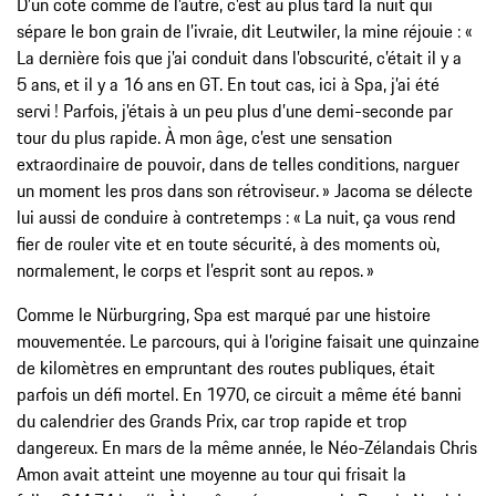
D’un côté comme de l’autre, c’est au plus tard la nuit qui
sépare le bon grain de l’ivraie, dit Leutwiler, la mine réjouie : «
La dernière fois que j’ai conduit dans l’obscurité, c’était il y a
5 ans, et il y a 16 ans en GT. En tout cas, ici à Spa, j’ai été
servi ! Parfois, j’étais à un peu plus d’une demi-seconde par
tour du plus rapide. À mon âge, c’est une sensation
extraordinaire de pouvoir, dans de telles conditions, narguer
un moment les pros dans son rétroviseur. » Jacoma se délecte
lui aussi de conduire à contretemps : « La nuit, ça vous rend
fier de rouler vite et en toute sécurité, à des moments où,
normalement, le corps et l’esprit sont au repos. »
Comme le Nürburgring, Spa est marqué par une histoire
mouvementée. Le parcours, qui à l’origine faisait une quinzaine
de kilomètres en empruntant des routes publiques, était
parfois un défi mortel. En 1970, ce circuit a même été banni
du calendrier des Grands Prix, car trop rapide et trop
dangereux. En mars de la même année, le Néo-Zélandais Chris
Amon avait atteint une moyenne au tour qui frisait la