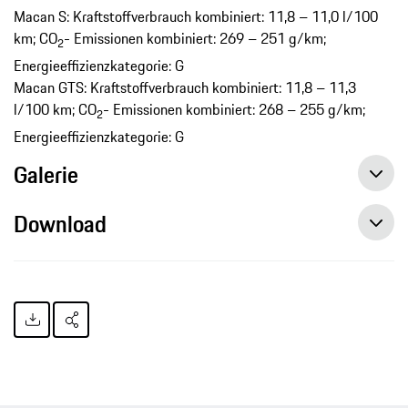
Macan S: Kraftstoffverbrauch kombiniert: 11,8 – 11,0 l/100
km; CO
- Emissionen kombiniert: 269 – 251 g/km;
2
Energieeffizienzkategorie: G
Macan GTS: Kraftstoffverbrauch kombiniert: 11,8 – 11,3
l/100 km; CO
- Emissionen kombiniert: 268 – 255 g/km;
2
Energieeffizienzkategorie: G
Galerie
Download
Im Jahr 2019 übergibt Porsche 3‘722 Fahrzeuge in Schweizer Kundenhand