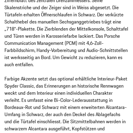
Ziffernblatt des zentralen Drehzahlmessers. Seine
Skalenstriche und der Zeiger sind in Weiss abgesetzt. Die
Türtafeln erhalten Öffnerschlaufen in Schwarz. Der verkürzte
Schalthebel des manuellen Sechsganggetriebes trägt eine
„718“-Plakette. Die Zierblenden der Mittelkonsole, Schalttafel
und Türen werden in Karosseriefarbe lackiert. Das Porsche
Communication Management (PCM) mit 4,6-Zoll-
Farbbildschirm, Handy-Vorbereitung und Audio-Schnittstellen
ist werks­seitig an Bord. Um Gewicht zu reduzieren, kann es
auch entfallen.
Farbige Akzente setzt das optional erhältliche Interieur-Paket
Spyder Classic, das Erinnerungen an historische Rennwagen
weckt und dem Interieur einen individuellen Charakter
verleiht. Es umfasst eine Bi-Color-Lederausstattung in
Bordeaux-Rot und Schwarz mit einem erweiterten Alcantara-
Umfang in Schwarz, der auch den Deckel des Ablagefachs
und die Türtafel einschliesst. Die Sitzmittelbahnen werden in
schwarzem Alcantara ausgeführt, Kopfstützen und