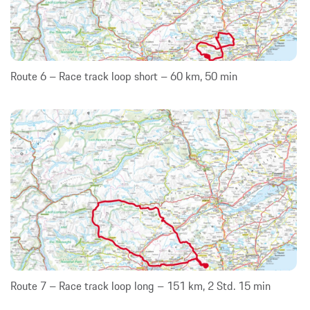
Route 6 – Race track loop short – 60 km, 50 min
Route 7 – Race track loop long – 151 km, 2 Std. 15 min