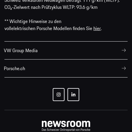
Schweiz verkauften Neuwagen beträgt 111 g/km (WLTP).
CO₂-Zielwert nach Prüfzyklus WLTP: 93.6 g/km
** Wichtige Hinweise zu den
vollelektrischen Porsche Modellen finden Sie
hier
.
VW Group Media
Porsche.ch