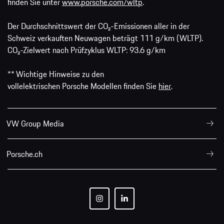
finden Sie unter
www.porsche.com/wltp
.
Der Durchschnittswert der CO₂-Emissionen aller in der
Schweiz verkauften Neuwagen beträgt 111 g/km (WLTP).
CO₂-Zielwert nach Prüfzyklus WLTP: 93.6 g/km
** Wichtige Hinweise zu den
vollelektrischen Porsche Modellen finden Sie
hier
.
VW Group Media
Porsche.ch