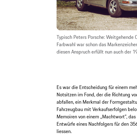
gesicht zur Schau wie
Typisch Peters Porsche: Weitgehende Or
n den 356 sogar
Farbwahl war schon das Markenzeichen
diesen Anspruch erfüllt nun auch der 
Es war die Entscheidung für einem meh
Notsitzen im Fond, der die Richtung vo
abfallen, ein Merkmal der Formgestaltu
Fahrzeugbau mit Verkaufserfolgen beloh
Memoiren von einem „Machtwort”, das e
Entwürfe eines Nachfolgers für den 35
liessen.