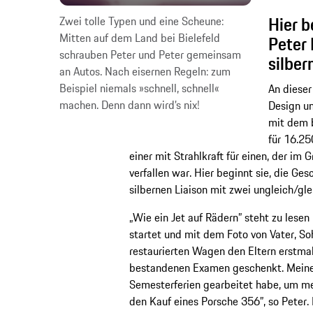
Hier b
Zwei tolle Typen und eine Scheune:
Mitten auf dem Land bei Bielefeld
Peter 
schrauben Peter und Peter gemeinsam
silber
an Autos. Nach eisernen Regeln: zum
Beispiel niemals »schnell, schnell«
An dieser
machen. Denn dann wird’s nix!
Design un
mit dem b
für 16.25
einer mit Strahlkraft für einen, der i
verfallen war. Hier beginnt sie, die Ges
silbernen Liaison mit zwei ungleich/gl
„Wie ein Jet auf Rädern” steht zu lese
startet und mit dem Foto von Vater, So
restaurierten Wagen den Eltern erstma
bestandenen Examen geschenkt. Meine E
Semesterferien gearbeitet habe, um me
den Kauf eines Porsche 356”, so Peter.