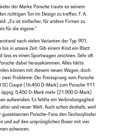
nder der Marke Porsche traute es seinem
en richtigen Ton im Design zu treffen. F. A.
ld: „Es ist einfacher, für andere Firmen zu
ls für die eigene.”
rstand nach vielen Varianten der Typ 901,
e bis in unsere Zeit. Gib einem Kind ein Blatt
d lass es einen Sportwagen zeichnen. Sehr oft
Porsche dabei herauskommen. Alles hätte
rden können mit diesem neuen Wagen, doch
 zwei Probleme: Der Preissprung vom Porsche
 SC Coupé (16.450 D-Mark) zum Porsche 911
t üppig: 5.450 D-Mark mehr (21.900 D-Mark)
n aufwenden. Es fehlte ein Verbindungsglied
alter und neuer Welt. Auch schon deshalb, weil
r gusseisernen Porsche-Fans den Sechszylinder
 und auf den ursprünglichen Boxer mit vier
men schworen.