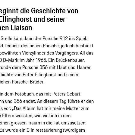
eginnt die Geschichte von
Ellinghorst und seiner
nen Liaison
 Stelle kam dann der Porsche 912 ins Spiel:
d Technik des neuen Porsche, jedoch bestückt
ewährten Vierzylinder des Vorgängers. All das
0 D-Mark im Jahr 1965. Ein Brückenbauer,
m Grunde dem Porsche 356 mit Haut und Haaren
chichte von Peter Ellinghorst und seiner
eichen Porsche-Brüder.
n in dem Fotobuch, das mit Peters Geburt
hn und 356 endet. An diesem Tag führte er den
ls vor. „Das Album hat mir meine Mutter zum
ltern wussten, wie viel ich in den
inen grossen Traum in die Tat umzusetzen:
 Es wurde ein C in restaurierungswürdigem