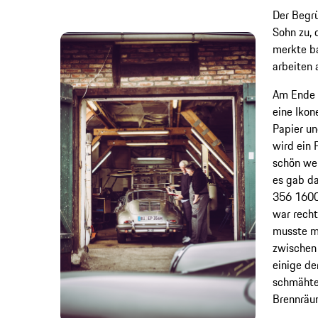
Der Begrü
Sohn zu, d
merkte ba
arbeiten a
Am Ende e
eine Ikon
Papier un
wird ein 
schön we
es gab da
356 1600
war rech
musste ma
zwischen 
einige de
schmähten
Brennräu