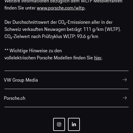
Weitere Informationen bezüglich dem WLTP Messverfahren
finden Sie unter
www.porsche.com/wltp
.
Der Durchschnittswert der CO₂-Emissionen aller in der
Schweiz verkauften Neuwagen beträgt 111 g/km (WLTP).
CO₂-Zielwert nach Prüfzyklus WLTP: 93.6 g/km
** Wichtige Hinweise zu den
vollelektrischen Porsche Modellen finden Sie
hier
.
VW Group Media
Porsche.ch