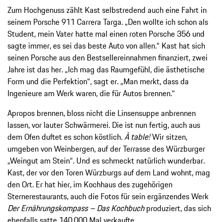
Zum Hochgenuss zählt Kast selbstredend auch eine Fahrt in
seinem Porsche 911 Carrera Targa. „Den wollte ich schon als
Student, mein Vater hatte mal einen roten Porsche 356 und
sagte immer, es sei das beste Auto von allen.“ Kast hat sich
seinen Porsche aus den Bestsellereinnahmen finanziert, zwei
Jahre ist das her. „Ich mag das Raumgefühl, die ästhetische
Form und die Perfektion“, sagt er. „Man merkt, dass da
Ingenieure am Werk waren, die für Autos brennen.“
Apropos brennen, bloss nicht die Linsensuppe anbrennen
lassen, vor lauter Schwärmerei. Die ist nun fertig, auch aus
dem Ofen duftet es schon köstlich.
À table!
Wir sitzen,
umgeben von Weinbergen, auf der Terrasse des Würzburger
„Weingut am Stein“. Und es schmeckt natürlich wunderbar.
Kast, der vor den Toren Würzburgs auf dem Land wohnt, mag
den Ort. Er hat hier, im Kochhaus des zugehörigen
Sternerestaurants, auch die Fotos für sein ergänzendes Werk
Der Ernährungskompass – Das Kochbuch
produziert, das sich
ebenfalls satte 140.000 Mal verkaufte.