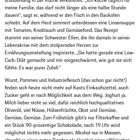
meine Familie, das darf nicht länger als eine halbe Stunde
dauern“, sagt er, während er den Fisch in den Backofen
schiebt. Auf dem Herd simmert unterdessen eine Linsensuppe
mit Tomaten, Knoblauch und Gemüsefond. Das Rezept
stammt von seiner Schwester Ellen, die ihn damals in seiner
Lebenskrise mit dem stolpernden Herzen zur
Ernährungsumstellung inspirierte. „Sie hatte gerade eine Low-
Carb-Diät gemacht und mir vorgeschwärmt, wie gut sie sich
fühlte. Es war purer Zufall.“
Wurst, Pommes und Industriefleisch (das schon gar nicht!)
finden sich heute nicht mehr auf Kasts Einkaufszettel, auch
Zucker geht er nach Möglichkeit aus dem Weg. Joghurt ja,
Milch lieber nicht so viel, dafür reichlich hochqualitatives
Olivenöl, viel Nüsse, Hülsenfrüchte, Obst und Gemüse,
Gemüse, Gemüse. Zum Frühstück gibt’s nur Filterkaffee und
ein Stück 90-prozentige Schokolade, nach 19 Uhr wird
möglichst nichts mehr gegessen. Alkohol nur in Massen,
obwohl er einen guten Tropfen als Urenkel eines pfälzischen