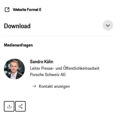
Website Formel E
Download
Pascal Wehrlein wird Stammfahrer für das TAG Heuer Porsche Formel-E-Team, Pressemitteilung, 14.08.2020, Porsche AG
Medienanfragen
Sandro Kälin
Leiter Presse- und Öffentlichkeitsarbeit
Porsche Schweiz AG
Kontakt anzeigen