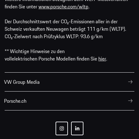
finden Sie unter
www.porsche.com/wltp
.
Der Durchschnittswert der CO₂-Emissionen aller in der
Schweiz verkauften Neuwagen beträgt 111 g/km (WLTP).
CO₂-Zielwert nach Prüfzyklus WLTP: 93.6 g/km
** Wichtige Hinweise zu den
vollelektrischen Porsche Modellen finden Sie
hier
.
VW Group Media
Porsche.ch