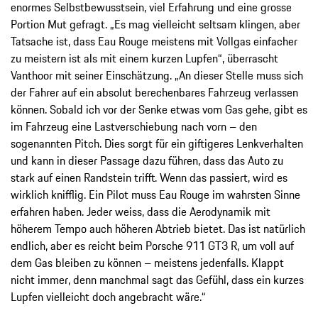
enormes Selbstbewusstsein, viel Erfahrung und eine grosse
Portion Mut gefragt. „Es mag vielleicht seltsam klingen, aber
Tatsache ist, dass Eau Rouge meistens mit Vollgas einfacher
zu meistern ist als mit einem kurzen Lupfen“, überrascht
Vanthoor mit seiner Einschätzung. „An dieser Stelle muss sich
der Fahrer auf ein absolut berechenbares Fahrzeug verlassen
können. Sobald ich vor der Senke etwas vom Gas gehe, gibt es
im Fahrzeug eine Lastverschiebung nach vorn – den
sogenannten Pitch. Dies sorgt für ein giftigeres Lenkverhalten
und kann in dieser Passage dazu führen, dass das Auto zu
stark auf einen Randstein trifft. Wenn das passiert, wird es
wirklich knifflig. Ein Pilot muss Eau Rouge im wahrsten Sinne
erfahren haben. Jeder weiss, dass die Aerodynamik mit
höherem Tempo auch höheren Abtrieb bietet. Das ist natürlich
endlich, aber es reicht beim Porsche 911 GT3 R, um voll auf
dem Gas bleiben zu können – meistens jedenfalls. Klappt
nicht immer, denn manchmal sagt das Gefühl, dass ein kurzes
Lupfen vielleicht doch angebracht wäre.“