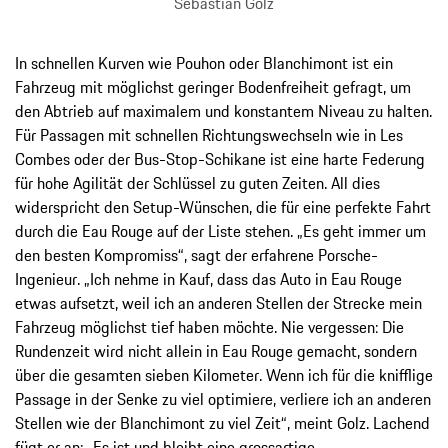
Sebastian Golz
In schnellen Kurven wie Pouhon oder Blanchimont ist ein
Fahrzeug mit möglichst geringer Bodenfreiheit gefragt, um
den Abtrieb auf maximalem und konstantem Niveau zu halten.
Für Passagen mit schnellen Richtungswechseln wie in Les
Combes oder der Bus-Stop-Schikane ist eine harte Federung
für hohe Agilität der Schlüssel zu guten Zeiten. All dies
widerspricht den Setup-Wünschen, die für eine perfekte Fahrt
durch die Eau Rouge auf der Liste stehen. „Es geht immer um
den besten Kompromiss“, sagt der erfahrene Porsche-
Ingenieur. „Ich nehme in Kauf, dass das Auto in Eau Rouge
etwas aufsetzt, weil ich an anderen Stellen der Strecke mein
Fahrzeug möglichst tief haben möchte. Nie vergessen: Die
Rundenzeit wird nicht allein in Eau Rouge gemacht, sondern
über die gesamten sieben Kilometer. Wenn ich für die knifflige
Passage in der Senke zu viel optimiere, verliere ich an anderen
Stellen wie der Blanchimont zu viel Zeit“, meint Golz. Lachend
fügt er an: „Es ist und bleibt eine grossartige