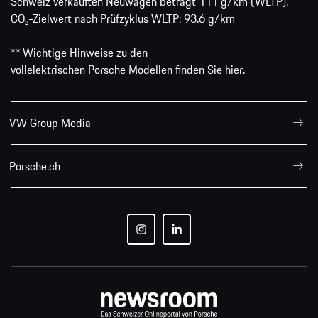
Schweiz verkauften Neuwagen beträgt 111 g/km (WLTP).
CO₂-Zielwert nach Prüfzyklus WLTP: 93.6 g/km
** Wichtige Hinweise zu den
vollelektrischen Porsche Modellen finden Sie
hier
.
VW Group Media
Porsche.ch