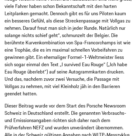
viele Fahrer haben schon Bekanntschaft mit den harten
Leitplanken gemacht. Dennoch gibt es für uns Piloten kaum
ein besseres Gefühl, als diese Streckenpassage mit Vollgas zu
nehmen. Darauf freut man sich in jeder Runde. Natürlich nur
solange nichts schief geht“, schmunzelt der Belgier. Die
berühmte Kurvenkombination von Spa-Francorchamps ist wie
eine Trophäe, die es im maximal schnellen Vorbeifahren zu
gewinnen gibt. Ein ehemaliger Formel-1-Weltmeister liess
sich sogar einmal den Text „I survived Eau Rouge“ („Ich habe
Eau Rouge überlebt“) auf seine Autogrammkarten drucken.
Und das, nachdem zuvor zwei Versuche, die Passage mit
Vollgas zu nehmen, mit viel Kleinholz jäh in den Barrieren
geendet hatten.
Dieser Beitrag wurde vor dem Start des Porsche Newsroom
Schweiz in Deutschland erstellt. Die genannten Verbrauchs-
und Emissionsangaben richten sich daher nach dem
Prüfverfahren NEFZ und wurden unverändert übernommen.
Alle in der Schweiz gültigen Angaben nach WLTP-Messzyklus