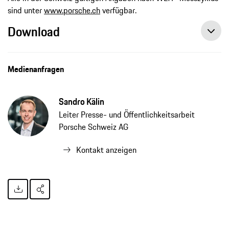
sind unter
www.porsche.ch
verfügbar.
Download
Grenzerfahrung Eau Rouge – die Geheimnisse der weltweit gefährlichsten Kurve, Pressemitteilung, 21.10.2020, Porsche AG
Medienanfragen
Sandro Kälin
Leiter Presse- und Öffentlichkeitsarbeit
Porsche Schweiz AG
Kontakt anzeigen