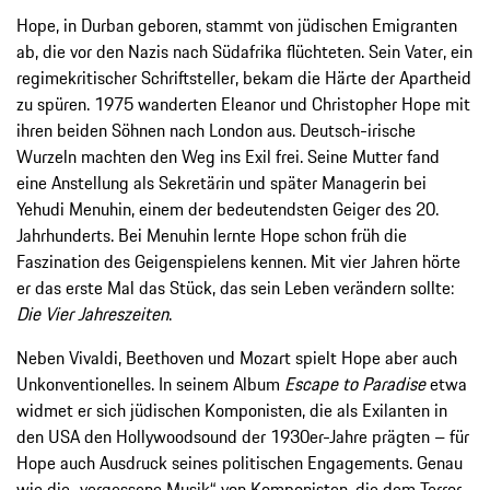
Hope, in Durban geboren, stammt von jüdischen Emigranten
ab, die vor den Nazis nach Südafrika flüchteten. Sein Vater, ein
regimekritischer Schriftsteller, bekam die Härte der Apartheid
zu spüren. 1975 wanderten Eleanor und Christopher Hope mit
ihren beiden Söhnen nach London aus. Deutsch-irische
Wurzeln machten den Weg ins Exil frei. Seine Mutter fand
eine Anstellung als Sekretärin und später Managerin bei
Yehudi Menuhin, einem der bedeutendsten Geiger des 20.
Jahrhunderts. Bei Menuhin lernte Hope schon früh die
Faszination des Geigenspielens kennen. Mit vier Jahren hörte
er das erste Mal das Stück, das sein Leben verändern sollte:
Die Vier Jahreszeiten
.
Neben Vivaldi, Beethoven und Mozart spielt Hope aber auch
Unkonventionelles. In seinem Album
Escape to Paradise
etwa
widmet er sich jüdischen Komponisten, die als Exilanten in
den USA den Hollywoodsound der 1930er-Jahre prägten – für
Hope auch Ausdruck seines politischen Engagements. Genau
wie die „vergessene Musik“ von Komponisten, die dem Terror