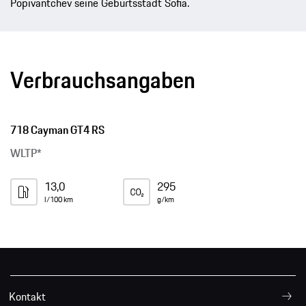
Popivantchev seine Geburtsstadt Sofia.
Verbrauchsangaben
718 Cayman GT4 RS
WLTP*
13,0
295
l/100 km
g/km
Kontakt