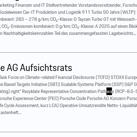
rketing Finanzen und IT Stellvertretender Vorstands­vorsitzender, Forsc
Sozialwesen Car-IT Produktion und Logistik 911 Turbo 50 Jahre (WLTP): 
biniert: 283 – 278 g/km; CO₂-Klasse: G Taycan Turbo GT mit Weissach-
CO₂-Emissionen kombiniert: 0 g/km; CO₂-Klasse: A 2025 auf einen Blick 
n Nachhaltigkeitskennzahlen Teil des zusammengefassten Lageberichts...
e AG Aufsichtsrats
sk Force on Climate-related Financial Disclosures (TCFD) STOXX Euro
 Based Targets Initiative (SBTi) Scalable Systems Platform (SSP) S&P G
ting) right° Rezyklate Representative Concentration Path
wa
y (RCP-8.5-S
rsche Experience Center (PEC) Porsche Code Porsche AG Konzern Porsch
(Life Cycle Assessment, kurz LCA) Operative Umsatzrendite Netto-Liquid
stenheft...