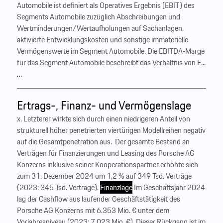
Automobile ist definiert als Operatives Ergebnis (EBIT) des
Segments Automobile zuzüglich Abschreibungen und
Wertminderungen/Wertaufholungen auf Sachanlagen,
aktivierte Entwicklungskosten und sonstige immaterielle
Vermögenswerte im Segment Automobile. Die EBITDA‑Marge
für das Segment Automobile beschreibt das Verhältnis von E...
…
Ertrags-, Finanz- und Vermögenslage
x. Letzterer wirkte sich durch einen niedrigeren Anteil von
strukturell höher penetrierten viertürigen Modellreihen negativ
auf die Gesamtpenetration aus. ‍ Der gesamte Bestand an
Verträgen für Finanzierungen und Leasing des Porsche AG
Konzerns inklusive seiner Kooperationspartner erhöhte sich
zum 31. Dezember 2024 um 1,2 % auf 349 Tsd. Verträge
(2023: 345 Tsd. Verträge).
Finanzlage
Im Geschäftsjahr 2024
lag der Cashflow aus laufender Geschäftstätigkeit des
Porsche AG Konzerns mit 6.353 Mio. € unter dem
Vorjahresniveau (2023: 7.023 Mio. €). Dieser Rückgang ist im