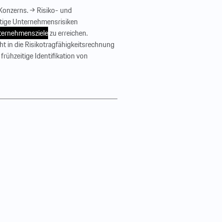
 Konzerns. → Risiko- und
stige Unternehmensrisiken
ernehmensziele
zu erreichen.
cht in die Risikotragfähigkeitsrechnung
rühzeitige Identifikation von