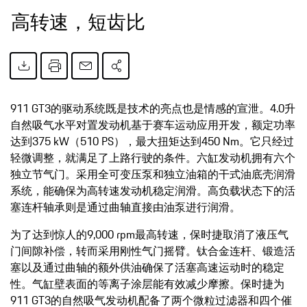
高转速，短齿比
911 GT3的驱动系统既是技术的亮点也是情感的宣泄。4.0升
自然吸气水平对置发动机基于赛车运动应用开发，额定功率
达到375 kW（510 PS），最大扭矩达到450 Nm。它只经过
轻微调整，就满足了上路行驶的条件。六缸发动机拥有六个
独立节气门。采用全可变压泵和独立油箱的干式油底壳润滑
系统，能确保为高转速发动机稳定润滑。高负载状态下的活
塞连杆轴承则是通过曲轴直接由油泵进行润滑。
为了达到惊人的9,000 rpm最高转速，保时捷取消了液压气
门间隙补偿，转而采用刚性气门摇臂。钛合金连杆、锻造活
塞以及通过曲轴的额外供油确保了活塞高速运动时的稳定
性。气缸壁表面的等离子涂层能有效减少摩擦。保时捷为
911 GT3的自然吸气发动机配备了两个微粒过滤器和四个催