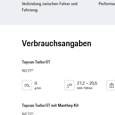
Verbindung zwischen Fahrer und
Performa
Fahrzeug.
Verbrauchsangaben
Taycan Turbo GT
WLTP*
0
21,2 – 20,5
g/km
kWh/100 km
Taycan Turbo GT mit Manthey Kit
WLTP*