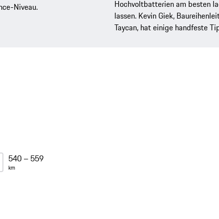
Hochvoltbatterien am besten l
nce-Niveau.
lassen. Kevin Giek, Baureihenlei
Taycan, hat einige handfeste Ti
540 – 559
km