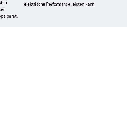
aden
elektrische Performance leisten kann.
ter
pps parat.