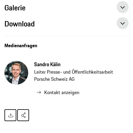
Galerie
Download
Auktion des Taycan Artcar erzielt 200'000 US-Dollar für den guten Zweck
Medienanfragen
Sandro Kälin
Leiter Presse- und Öffentlichkeitsarbeit
Porsche Schweiz AG
Kontakt anzeigen