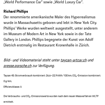
„World Performance Car‟ sowie „World Luxury Car‟.
Richard Phillips
Der renommierte amerikanische Maler des Hyperrealismus
wurde in Massachusetts geboren und lebt in New York City.
Phillips’ Werke wurden weltweit ausgestellt, unter anderem
im Museum of Modern Art in New York sowie in der Tate
Gallery in London. Phillips begegnete der Kunst von Adolf
Dietrich erstmalig im Restaurant Kronenhalle in Zürich.
Bild- und Videomaterial steht unter
taycan-artcar.ch
und
presse.porsche.ch
zur Verfügung.
Taycan 4S: Stromverbrauch kombiniert: 26,6–22,9 kWh/100 km; CO₂-Emission kombiniert:
0 g/km;
Effizienzklasse: A
Die Verbrauchs- und CO₂-Emissionswerte wurden nach dem neuen Messverfahren WLTP
ermittelt.