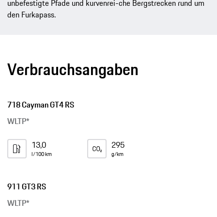
unbefestigte Pfade und kurvenrei-che Bergstrecken rund um
den Furkapass.
Verbrauchsangaben
718 Cayman GT4 RS
WLTP*
13,0
295
l/100 km
g/km
911 GT3 RS
WLTP*