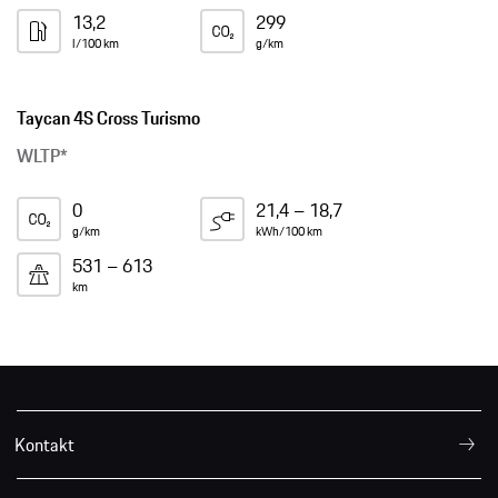
13,2
299
l/100 km
g/km
Taycan 4S Cross Turismo
WLTP*
0
21,4 – 18,7
g/km
kWh/100 km
531 – 613
km
Kontakt