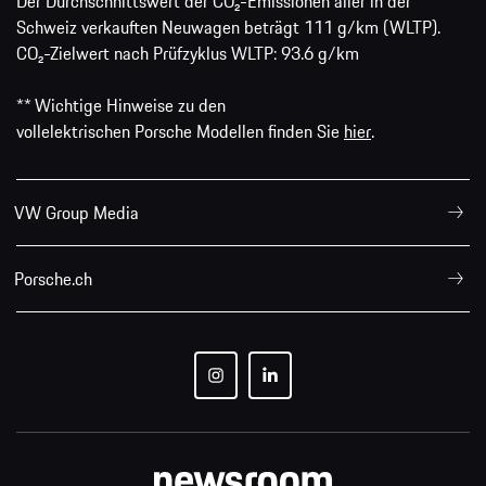
Der Durchschnittswert der CO₂-Emissionen aller in der
Schweiz verkauften Neuwagen beträgt 111 g/km (WLTP).
CO₂-Zielwert nach Prüfzyklus WLTP: 93.6 g/km
** Wichtige Hinweise zu den
vollelektrischen Porsche Modellen finden Sie
hier
.
VW Group Media
Porsche.ch