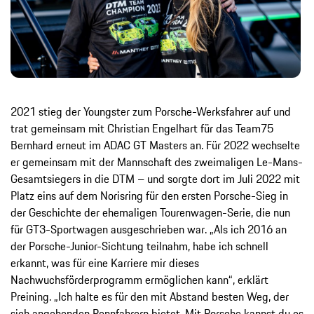
2021 stieg der Youngster zum Porsche-Werksfahrer auf und
trat gemeinsam mit Christian Engelhart für das Team75
Bernhard erneut im ADAC GT Masters an. Für 2022 wechselte
er gemeinsam mit der Mannschaft des zweimaligen Le-Mans-
Gesamtsiegers in die DTM – und sorgte dort im Juli 2022 mit
Platz eins auf dem Norisring für den ersten Porsche-Sieg in
der Geschichte der ehemaligen Tourenwagen-Serie, die nun
für GT3-Sportwagen ausgeschrieben war. „Als ich 2016 an
der Porsche-Junior-Sichtung teilnahm, habe ich schnell
erkannt, was für eine Karriere mir dieses
Nachwuchsförderprogramm ermöglichen kann“, erklärt
Preining. „Ich halte es für den mit Abstand besten Weg, der
sich angehenden Rennfahrern bietet. Mit Porsche kannst du es