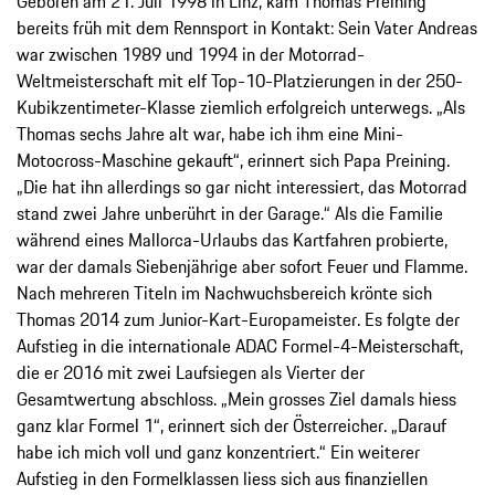
Geboren am 21. Juli 1998 in Linz, kam Thomas Preining
bereits früh mit dem Rennsport in Kontakt: Sein Vater Andreas
war zwischen 1989 und 1994 in der Motorrad-
Weltmeisterschaft mit elf Top-10-Platzierungen in der 250-
Kubikzentimeter-Klasse ziemlich erfolgreich unterwegs. „Als
Thomas sechs Jahre alt war, habe ich ihm eine Mini-
Motocross-Maschine gekauft“, erinnert sich Papa Preining.
„Die hat ihn allerdings so gar nicht interessiert, das Motorrad
stand zwei Jahre unberührt in der Garage.“ Als die Familie
während eines Mallorca-Urlaubs das Kartfahren probierte,
war der damals Siebenjährige aber sofort Feuer und Flamme.
Nach mehreren Titeln im Nachwuchsbereich krönte sich
Thomas 2014 zum Junior-Kart-Europameister. Es folgte der
Aufstieg in die internationale ADAC Formel-4-Meisterschaft,
die er 2016 mit zwei Laufsiegen als Vierter der
Gesamtwertung abschloss. „Mein grosses Ziel damals hiess
ganz klar Formel 1“, erinnert sich der Österreicher. „Darauf
habe ich mich voll und ganz konzentriert.“ Ein weiterer
Aufstieg in den Formelklassen liess sich aus finanziellen