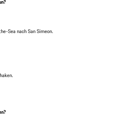
un?
the-Sea nach San Simeon.
haken.
en?