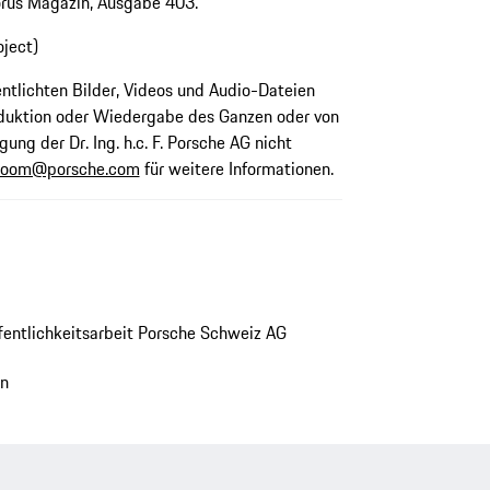
orus Magazin, Ausgabe 403.
oject)
fentlichten Bilder, Videos und Audio-Dateien
oduktion oder Wiedergabe des Ganzen oder von
gung der Dr. Ing. h.c. F. Porsche AG nicht
room@porsche.com
für weitere Informationen.
ffentlichkeitsarbeit Porsche Schweiz AG
en