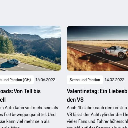
e und Passion (CH)
16.06.2022
Szene und Passion
14.02.2022
oads: Von Tell bis
Valentinstag: Ein Liebesb
ell
den V8
Ein Auto kann viel mehr sein als
Auch 45 Jahre nach dem ersten
ses Fortbewegungsmittel. Und
V8 lässt der Achtzylinder die H
sse kann viel mehr sein als
vieler Fans und Fahrer höhersch
ur ein Weg.
sowohl auf der Strasse als auch