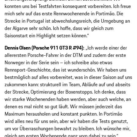
konnten uns bei Testfahrten konsequent vorbereiten. Ich freue
mich sehr auf das erste Rennwochenende in Portimão. Die
Strecke in Portugal ist abwechslungsreich, die Umgebung an
der Algarve sehr schön. Ich hoffe, dass wir gleich zum
Saisonstart ein Highlight setzen können.“
Dennis Olsen (Porsche 911 GT3 R #94):
„Ich werde einer der
allerersten Porsche-Fahrer in der DTM und zudem der erste
Norweger in der Serie sein – ich schreibe also etwas
Rennsport-Geschichte, das ist wunderschön. Wir haben uns
bestmöglich auf alles vorbereitet, was in dieser Saison auf uns
zukommen kann: strukturell im Team, Abläufe auf und abseits
der Strecke, Optimierung der Boxenstopps. Ich denke, dass
wir starke Wochenenden haben werden, aber auch welche, an
denen es mal nicht so gut läuft. Wir müssen jederzeit das
Maximum herausholen und konstant punkten. In Portimão
wird alles neu für uns sein, aber wir haben die Tests genutzt,
um vor Überraschungen bewahrt zu bleiben. Ich wünsche mir,
gleich am ersten Wochenende ganz vorn dabei zu sein.“