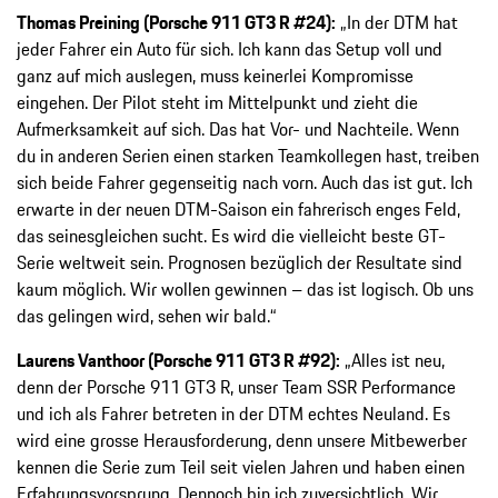
Thomas Preining (Porsche 911 GT3 R #24):
„In der DTM hat
jeder Fahrer ein Auto für sich. Ich kann das Setup voll und
ganz auf mich auslegen, muss keinerlei Kompromisse
eingehen. Der Pilot steht im Mittelpunkt und zieht die
Aufmerksamkeit auf sich. Das hat Vor- und Nachteile. Wenn
du in anderen Serien einen starken Teamkollegen hast, treiben
sich beide Fahrer gegenseitig nach vorn. Auch das ist gut. Ich
erwarte in der neuen DTM-Saison ein fahrerisch enges Feld,
das seinesgleichen sucht. Es wird die vielleicht beste GT-
Serie weltweit sein. Prognosen bezüglich der Resultate sind
kaum möglich. Wir wollen gewinnen – das ist logisch. Ob uns
das gelingen wird, sehen wir bald.“
Laurens Vanthoor (Porsche 911 GT3 R #92):
„Alles ist neu,
denn der Porsche 911 GT3 R, unser Team SSR Performance
und ich als Fahrer betreten in der DTM echtes Neuland. Es
wird eine grosse Herausforderung, denn unsere Mitbewerber
kennen die Serie zum Teil seit vielen Jahren und haben einen
Erfahrungsvorsprung. Dennoch bin ich zuversichtlich. Wir