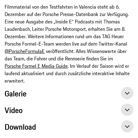
Filmmaterial von den Testfahrten in Valencia steht ab 6.
Dezember auf der Porsche Presse-Datenbank zur Verfügung.
Eine neue Ausgabe des „Inside E“ Podcasts mit Thomas
Laudenbach, Leiter Porsche Motorsport, erhalten Sie am 8.
Dezember. Weitere Informationen rund um das TAG Heuer
Porsche Formel-E-Team werden live auf dem Twitter-Kanal
@PorscheFormulaE
veröffentlicht. Alles Wissenswerte über
das Team, die Fahrer und die Rennserie finden Sie im
Porsche Formel E Media Guide
. Im Verlauf der Saison wird er
laufend aktualisiert und durch zusätzliche interaktive Inhalte
erweitert.
Galerie
Video
Download
Erfolgreicher letzter Test vor Saisonstart für TAG Heuer Porsche Formel-E-Team