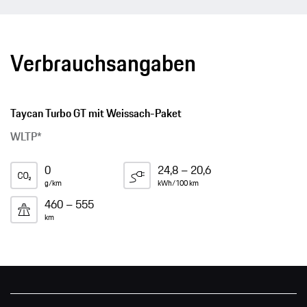
Verbrauchsangaben
Taycan Turbo GT mit Weissach-Paket
WLTP*
0
24,8 – 20,6
g/km
kWh/100 km
460 – 555
km