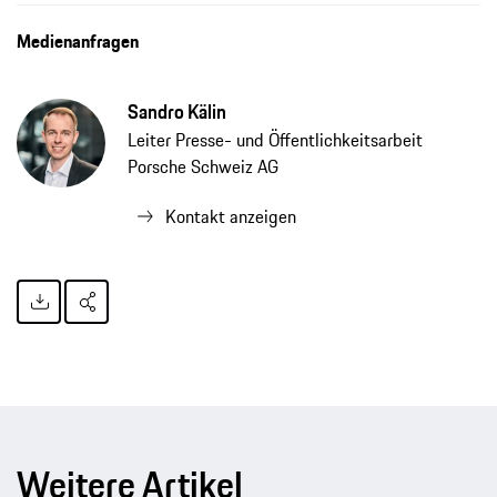
Erfolgreicher letzter Test vor Saisonstart für TAG Heuer Porsche Formel-E-Team, Pressemitteilung, 02.12.2021, Porsche AG
Medienanfragen
Sandro Kälin
Leiter Presse- und Öffentlichkeitsarbeit
Porsche Schweiz AG
Kontakt anzeigen
Weitere Artikel