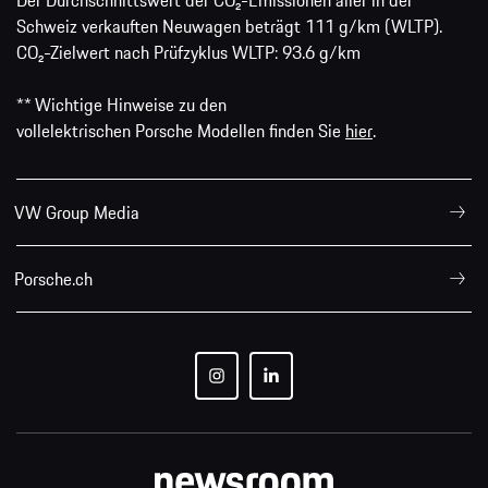
Der Durchschnittswert der CO₂-Emissionen aller in der
Schweiz verkauften Neuwagen beträgt 111 g/km (WLTP).
CO₂-Zielwert nach Prüfzyklus WLTP: 93.6 g/km
** Wichtige Hinweise zu den
vollelektrischen Porsche Modellen finden Sie
hier
.
VW Group Media
Porsche.ch