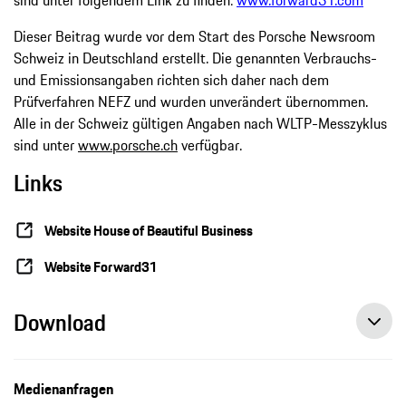
sind unter folgendem Link zu finden:
www.forward31.com
Dieser Beitrag wurde vor dem Start des Porsche Newsroom
Schweiz in Deutschland erstellt. Die genannten Verbrauchs-
und Emissionsangaben richten sich daher nach dem
Prüfverfahren NEFZ und wurden unverändert übernommen.
Alle in der Schweiz gültigen Angaben nach WLTP-Messzyklus
sind unter
www.porsche.ch
verfügbar.
Links
Website House of Beautiful Business
Website Forward31
Download
Forward31 startet mit House of Beautiful Business digitales Geschäftsmodell, Pressemitteilung, 27.01.2021, Porsche AG
Medienanfragen