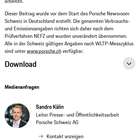
arbeiten.
Dieser Beitrag wurde vor dem Start des Porsche Newsroom
Schweiz in Deutschland erstellt. Die genannten Verbrauchs-
und Emissionsangaben richten sich daher nach dem
Prüfverfahren NEFZ und wurden unverändert übernommen.
Alle in der Schweiz gültigen Angaben nach WLTP-Messzyklus
sind unter
www.porsche.ch
verfügbar.
Download
Wirtschaftsministerin zu Gast im Porsche-Stammwerk, Pressemitteilung, 02.07.2020, Porsche AG
Medienanfragen
Sandro Kälin
Leiter Presse- und Öffentlichkeitsarbeit
Porsche Schweiz AG
Kontakt anzeigen