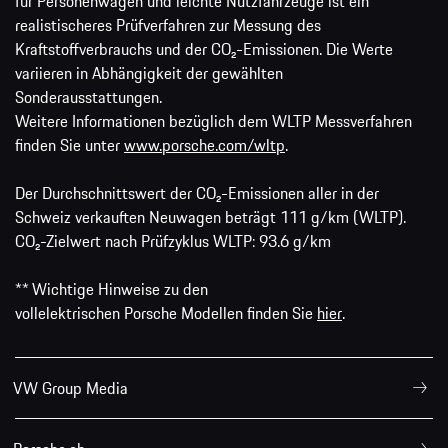
für Personenwagen und leichte Nutzfahrzeuge ist ein
realistischeres Prüfverfahren zur Messung des
Kraftstoffverbrauchs und der CO₂-Emissionen. Die Werte
variieren in Abhängigkeit der gewählten
Sonderausstattungen.
Weitere Informationen bezüglich dem WLTP Messverfahren
finden Sie unter
www.porsche.com/wltp
.
Der Durchschnittswert der CO₂-Emissionen aller in der
Schweiz verkauften Neuwagen beträgt 111 g/km (WLTP).
CO₂-Zielwert nach Prüfzyklus WLTP: 93.6 g/km
** Wichtige Hinweise zu den
vollelektrischen Porsche Modellen finden Sie
hier
.
VW Group Media