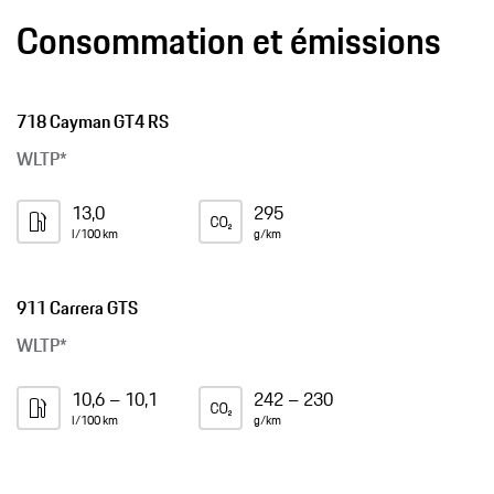
Consommation et émissions
718 Cayman GT4 RS
WLTP*
13,0
295
l/100 km
g/km
911 Carrera GTS
WLTP*
10,6 – 10,1
242 – 230
l/100 km
g/km