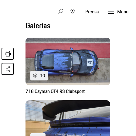
Prensa
Menú
Galerías
10
718 Cayman GT4 RS Clubsport