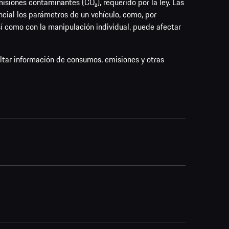
siones contaminantes (CO₂), requerido por la ley. Las
cial los parámetros de un vehículo, como, por
así como con la manipulación individual, puede afectar
ultar información de consumos, emisiones y otras