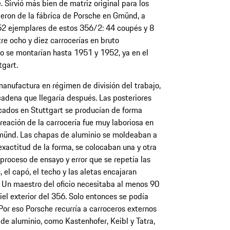
 Sirvió más bien de matriz original para los
ieron de la fábrica de Porsche en Gmünd, a
 52 ejemplares de estos 356/2: 44 coupés y 8
re ocho y diez carrocerías en bruto
o se montarían hasta 1951 y 1952, ya en el
gart.
nufactura en régimen de división del trabajo,
cadena que llegaría después. Las posteriores
icados en Stuttgart se producían de forma
reación de la carrocería fue muy laboriosa en
Gmünd. Las chapas de aluminio se moldeaban a
exactitud de la forma, se colocaban una y otra
roceso de ensayo y error que se repetía las
 el capó, el techo y las aletas encajaran
 Un maestro del oficio necesitaba al menos 90
iel exterior del 356. Solo entonces se podía
. Por eso Porsche recurría a carroceros externos
de aluminio, como Kastenhofer, Keibl y Tatra,