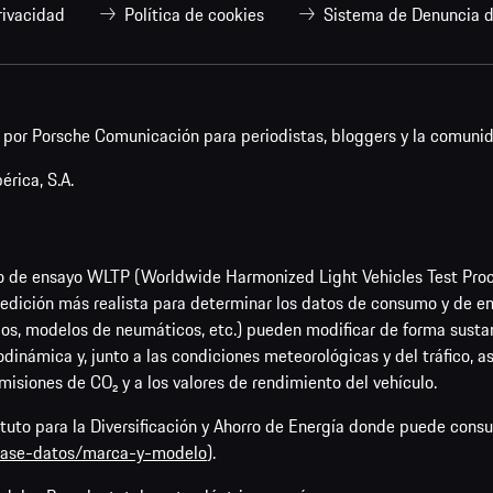
rivacidad
Política de cookies
Sistema de Denuncia d
or Porsche Comunicación para periodistas, bloggers y la comunid
rica, S.A.
o de ensayo WLTP (Worldwide Harmonized Light Vehicles Test Pro
dición más realista para determinar los datos de consumo y de emi
os, modelos de neumáticos, etc.) pueden modificar de forma sustan
rodinámica y, junto a las condiciones meteorológicas y del tráfico, 
emisiones de CO₂ y a los valores de rendimiento del vehículo.
tituto para la Diversificación y Ahorro de Energía donde puede cons
/base-datos/marca-y-modelo
).