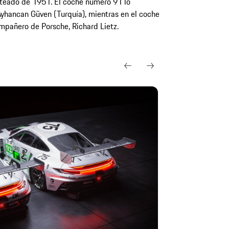
teado de 1951. El coche número 91 lo
l Ayhancan Güven (Turquía), mientras en el coche
mpañero de Porsche, Richard Lietz.