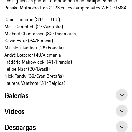
Los siguientes pilotos formarán parte del equipo Porsche
Penske Motorsport en 2023 en los campeonatos WEC e IMSA.
Dane Cameron (34/EE. UU.)
Matt Campbell (27/Australia)
Michael Christensen (32/Dinamarca)
Kévin Estre (34/Francia)
Mathieu Jaminet (28/Francia)
André Lotterer (40/Alemania)
Frédéric Makowiecki (41/Francia)
Felipe Nasr (30/Brasil)
Nick Tandy (38/Gran Bretaña)
Laurens Vanthoor (31/Bélgica)
Galerías
Vídeos
Descargas
Porsche Penske Motorsport se prepara para una aventura global con el nuevo 963
Presentación mundial del Porsche 963 en el Festival de la Velocidad de Goodwood