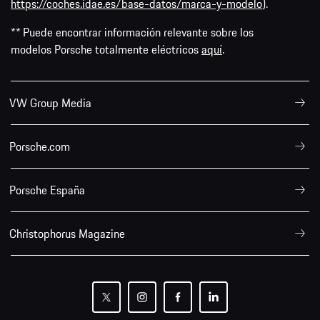
https://coches.idae.es/base-datos/marca-y-modelo
).
** Puede encontrar información relevante sobre los
modelos Porsche totalmente eléctricos
aquí
.
VW Group Media
Porsche.com
Porsche España
Christophorus Magazine