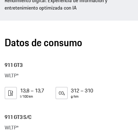
Rendimiento digital: Experiencia de información y
entretenimiento optimizada con IA
Datos de consumo
911 GT3
WLTP*
13,8 – 13,7
312 – 310
l/100 km
g/km
911 GT3 S/C
WLTP*