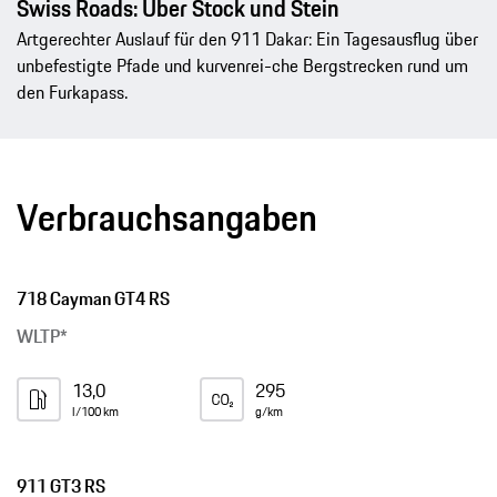
Swiss Roads: Über Stock und Stein
Artgerechter Auslauf für den 911 Dakar: Ein Tagesausflug über
unbefestigte Pfade und kurvenrei-che Bergstrecken rund um
den Furkapass.
Verbrauchsangaben
718 Cayman GT4 RS
WLTP*
13,0
295
l/100 km
g/km
911 GT3 RS