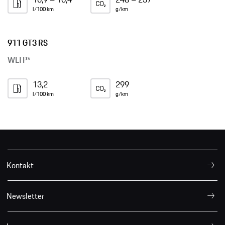
l/100 km
g/km
911 GT3 RS
WLTP*
13,2
299
l/100 km
g/km
Kontakt
Newsletter