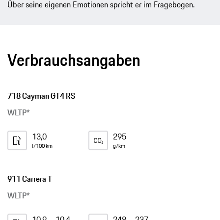
Über seine eigenen Emotionen spricht er im Fragebogen.
Verbrauchsangaben
718 Cayman GT4 RS
WLTP*
13,0
295
l/100 km
g/km
911 Carrera T
WLTP*
10,9 – 10,4
248 – 237