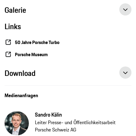
Galerie
Links
Special Exhibition: Beyond Performance. 50 Years of Porsche Turbo
50 Jahre Porsche Turbo
Porsche Museum
Download
Medienanfragen
Sandro Kälin
Leiter Presse- und Öffentlichkeitsarbeit
Porsche Schweiz AG