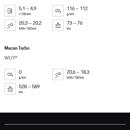
5,1 – 4,9
116 – 112
l/100 km
g/km
20,3 – 20,2
73 – 76
kWh/100 km
km
Macan Turbo
WLTP*
0
20,6 – 18,3
g/km
kWh/100 km
528 – 589
km