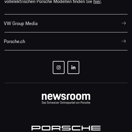
vollelektrischen Porsche Modellen finden Sie
hier
.
VW Group Media
Porsche.ch