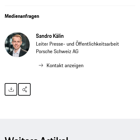
Porsche übernimmt Mehrheit an Greyp, Pressemitteilung, 19.11.2021, Porsche AG
Medienanfragen
Sandro Kälin
Leiter Presse- und Öffentlichkeitsarbeit
Porsche Schweiz AG
Kontakt anzeigen