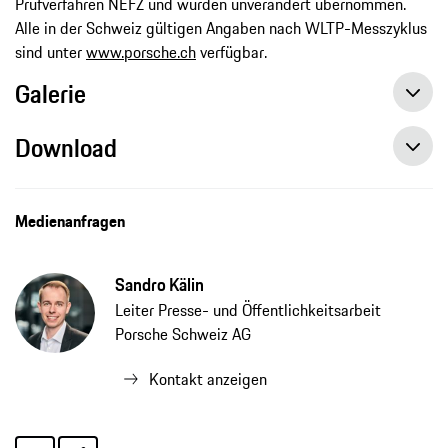
Prüfverfahren NEFZ und wurden unverändert übernommen.
Alle in der Schweiz gültigen Angaben nach WLTP-Messzyklus
sind unter
www.porsche.ch
verfügbar.
Galerie
Download
Erstes Porsche Classic Zentrum der Schweiz eröffnet in Genf, Pressemitteilung, 12.05.2021, Porsche AG
Medienanfragen
Sandro Kälin
Leiter Presse- und Öffentlichkeitsarbeit
Porsche Schweiz AG
Kontakt anzeigen