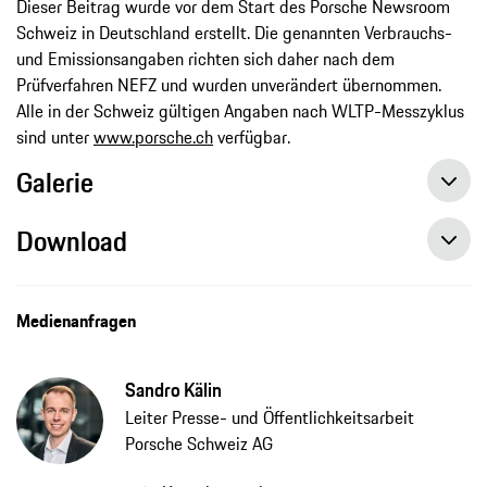
Dieser Beitrag wurde vor dem Start des Porsche Newsroom
Schweiz in Deutschland erstellt. Die genannten Verbrauchs-
und Emissionsangaben richten sich daher nach dem
Prüfverfahren NEFZ und wurden unverändert übernommen.
Alle in der Schweiz gültigen Angaben nach WLTP-Messzyklus
sind unter
www.porsche.ch
verfügbar.
Galerie
Download
„Inside E“ Podcast: Michael Steiner über die Zukunft der Porsche Sportwagen, Pressemitteilung, 05.05.2020, Porsche AG
Podcast zum Porsche Formel-E-Projekt: „Inside E“ geht an den Start, Pressemitteilung, 03.07.2019, Porsche AG
Medienanfragen
Sandro Kälin
Leiter Presse- und Öffentlichkeitsarbeit
Porsche Schweiz AG