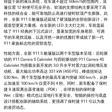
得益于新的液压系统，在车速不超过 50km/h的范围内，顶
篷仅需 12 秒便可完全开合。软顶的支撑结构主要采用了高
科技的镁合金，能可靠地防止高速行驶时软顶产生膨胀。此
外，全新 911 S 敞篷版还延续了硬顶版的全部创新设计，外
观造型更富力量感。在全新的 LED 主大灯之间，车前盖延
续了 911 经典的下沉式设计。显著加宽的车身尾部、可调
节的车尾扰流板，以及浑然一体的优雅灯带成就了新一代
911 家族标志性的背部造型。
性能方面，全新 911 S 敞篷版以两个车型版本呈现：后轮驱
动的 911 Carrera S Cabriolet 与四轮驱动的 911 Carrera 4S
Cabriolet 均搭载全新开发的 3.0 升水平对置六缸涡轮增压发
动机，最大输出功率高达 331 kW (450 PS)，峰值扭矩达
530 Nm。两个车型版本的最高车速均突破 300 km/h，从静
止加速至 100 km/h 仅需不到 4 秒。同时，新车配备了保时
捷 8 速双离合器变速箱（PDK），全球首创的保时捷
Wet（湿地）模式也让湿地行车更安全。智能的操控与底盘
设计搭配创新的辅助系统，更强调了保时捷 911 引以为傲
的凌厉动态。