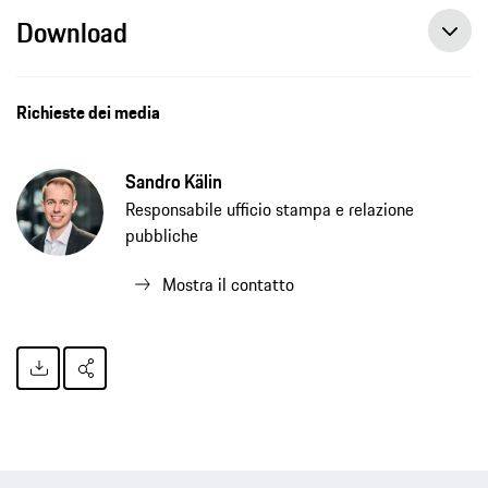
Download
Nuovo pop-up store Porsche a Zurigo, Comunicato Stampa
Richieste dei media
Sandro Kälin
Responsabile ufficio stampa e relazione
pubbliche
Mostra il contatto