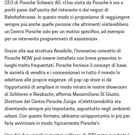
CEO di Porsche Schweiz AG. «Una visita da Porsche è ora a
pochi passi dall’uscita del ristorante o dai negozi di
Bahnhofstrasse. In questo modo ci proponiamo di raggiungere
sempre più anche quelle persone che altrimenti visiterebbero
un Centro Porsche solo per un motivo specifico, ad esempio
per un intervento programmato di assistenza».
Grazie alla sua struttura flessibile, l’innovativo concetto di
Porsche NOW può essere installato con breve preavviso in
luoghi molto frequentati. Porsche fornisce il concept di base,
le società di vendita e i concessionari in tutto il mondo lo
adattano alle proprie esigenze. «Il pop-up store ci dà
l’opportunità di ampliare in modo mirato le nostre showroom
di Schlieren e Riesbach», afferma Massimiliano Di Giusto,
Direttore del Centro Porsche Zurigo. «L’elettromobilità sta
diventando sempre più importante, soprattutto negli ambienti
urbani. Con questo formato, abbiamo un’opportunità in più per
farla avvicinare in modo ‘tipicamente Porsche’».
Uno dei due veicoli in mostra nell’area di 190 metri quadrati è