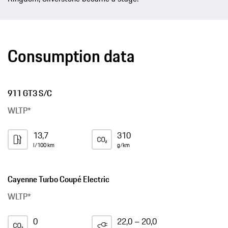
Consumption data
911 GT3 S/C
WLTP*
13,7
310
l/100 km
g/km
Cayenne Turbo Coupé Electric
WLTP*
0
22,0 – 20,0